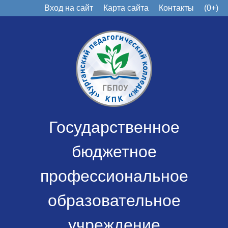
Вход на сайт
Карта сайта
Контакты
(0+)
Государственное
бюджетное
профессиональное
образовательное
учреждение