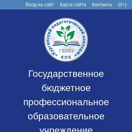
Вход на сайт
Карта сайта
Контакты
(0+)
Государственное
бюджетное
профессиональное
образовательное
учреждение