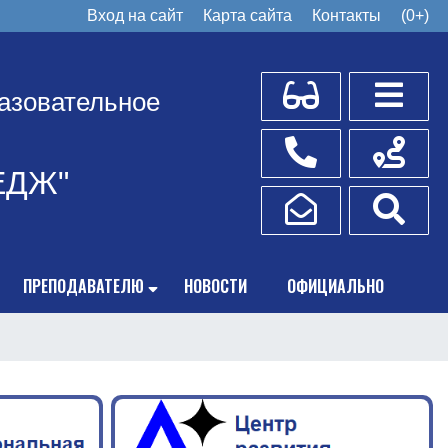
Вход на сайт
Карта сайта
Контакты
(0+)
Для слабовидящих
Боковое
азовательное
Телефоны
Схема пр
ЕДЖ"
Написать обращение
Поис
ПРЕПОДАВАТЕЛЮ
НОВОСТИ
ОФИЦИАЛЬНО