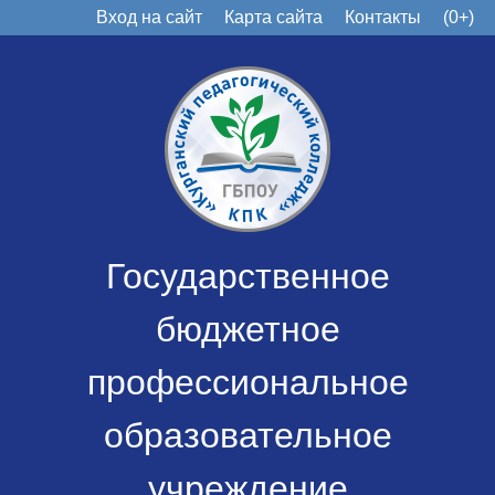
Вход на сайт
Карта сайта
Контакты
(0+)
Государственное
бюджетное
профессиональное
образовательное
учреждение