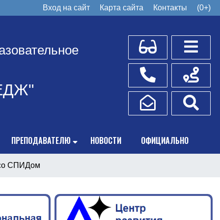
Вход на сайт
Карта сайта
Контакты
(0+)
Для слабовидящих
Боковое
азовательное
Телефоны
Схема пр
ЕДЖ"
Написать обращение
Поис
ПРЕПОДАВАТЕЛЮ
НОВОСТИ
ОФИЦИАЛЬНО
 со СПИДом