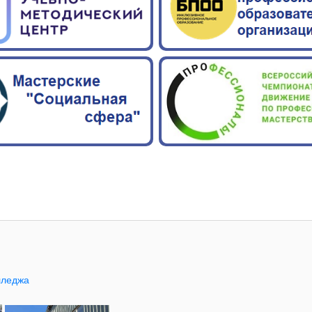
лледжа