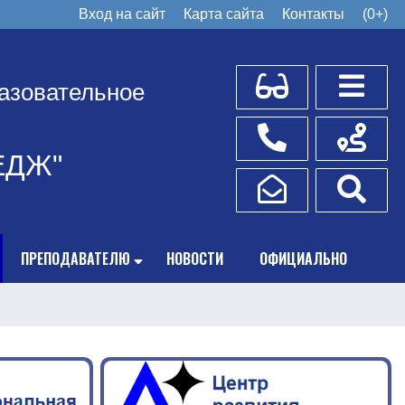
Вход на сайт
Карта сайта
Контакты
(0+)
Для слабовидящих
Боковое
азовательное
Телефоны
Схема пр
ЕДЖ"
Написать обращение
Поис
ПРЕПОДАВАТЕЛЮ
НОВОСТИ
ОФИЦИАЛЬНО