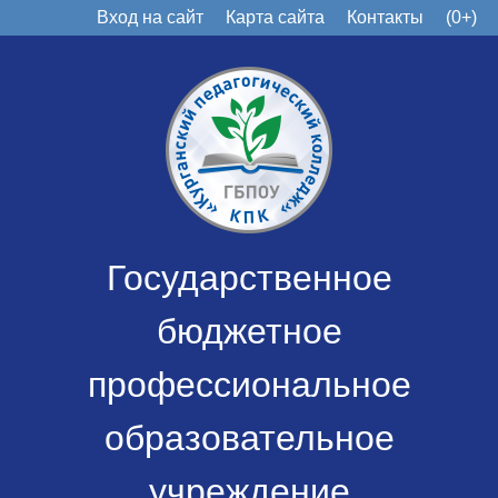
Вход на сайт
Карта сайта
Контакты
(0+)
Государственное
бюджетное
профессиональное
образовательное
учреждение