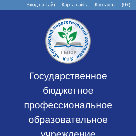
Вход на сайт
Карта сайта
Контакты
(0+)
Государственное
бюджетное
профессиональное
образовательное
учреждение