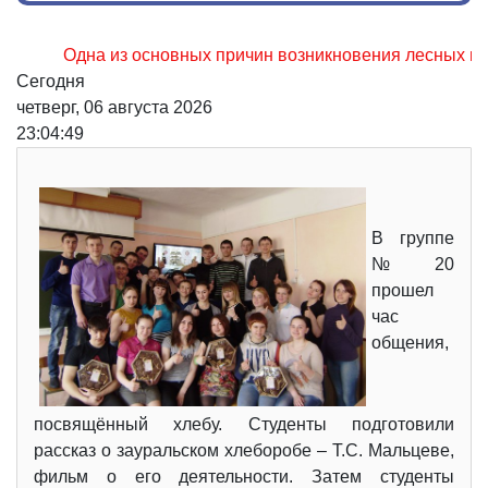
Одна из основных причин возникновения лесных пожаров,
Сегодня
четверг, 06 августа 2026
23:04:50
В группе
№20
прошел
час
общения,
посвящённый хлебу. Студенты подготовили
рассказ о зауральском хлеборобе – Т.С. Мальцеве,
фильм о его деятельности. Затем студенты