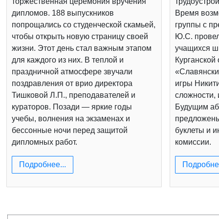
торжественная церемония вручения
трудоустрой
дипломов. 188 выпускников
Время возм
попрощались со студенческой скамьей,
группы с п
чтобы открыть новую страницу своей
Ю.С. провел
жизни. Этот день стал важным этапом
учащихся шк
для каждого из них. В теплой и
Курганской 
праздничной атмосфере звучали
«Славянски
поздравления от врио директора
игры Никит
Тишковой Л.П., преподавателей и
сложности, 
кураторов. Позади — яркие годы
Будущим аб
учебы, волнения на экзаменах и
предложен
бессонные ночи перед защитой
буклеты и 
дипломных работ.
комиссии.
Подробнее...
Подробнее