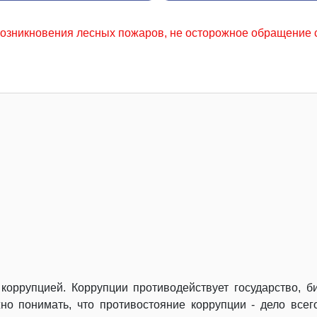
жаров, не осторожное обращение с огнем местного населени
оррупцией. Коррупции противодействует государство, б
о понимать, что противостояние коррупции - дело всег