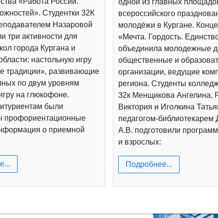
ства «Работа России.
одной из главных площадо
ожностей». Студентки 32К
всероссийского празднова
реподавателем Назаровой
молодёжи в Кургане. Конц
и три активности для
«Мечта. Гордость. Единств
ол города Кургана и
объединила молодежные д
области: настольную игру
общественные и образова
е традиции», развивающие
организации, ведущие ком
иных по двум уровням
региона. Студенты коллед
игру на глюкофоне.
32к Менщикова Ангелина, 
итуриентам были
Виктория и Иголкина Татья
ы профориентационные
педагогом-библиотекарем
информация о приемной
А.В. подготовили программ
и взрослых:
...
Подробнее...