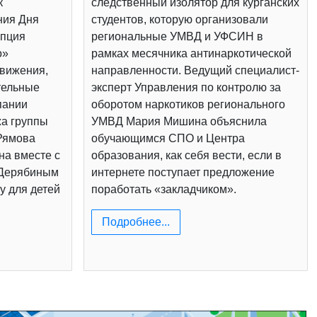
к
следственный изолятор для курганских
ния Дня
студентов, которую организовали
епция
региональные УМВД и УФСИН в
о»
рамках месячника антинаркотической
вижения,
направленности. Ведущий специалист-
тельные
эксперт Управления по контролю за
пании
оборотом наркотиков регионального
жа группы
УМВД Мария Мишина объяснила
Рямова
обучающимся СПО и Центра
на вместе с
образования, как себя вести, если в
 Дерябиным
интернете поступает предложение
у для детей
поработать «закладчиком».
Подробнее...