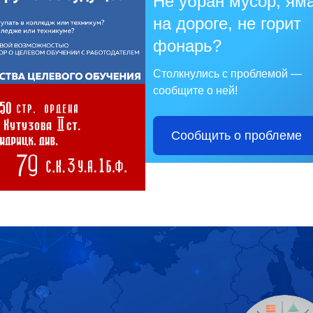
Не убран мусор, ям
на дороге, не горит
фонарь?
Столкнулись с проблемой —
сообщите о ней!
Сообщить о проблеме