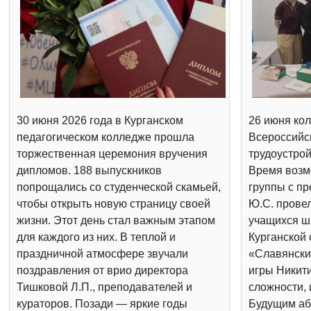
30 июня 2026 года в Курганском
26 июня кол
педагогическом колледже прошла
Всероссийс
торжественная церемония вручения
трудоустрой
дипломов. 188 выпускников
Время возм
попрощались со студенческой скамьей,
группы с п
чтобы открыть новую страницу своей
Ю.С. провел
жизни. Этот день стал важным этапом
учащихся шк
для каждого из них. В теплой и
Курганской 
праздничной атмосфере звучали
«Славянски
поздравления от врио директора
игры Никит
Тишковой Л.П., преподавателей и
сложности, 
кураторов. Позади — яркие годы
Будущим аб