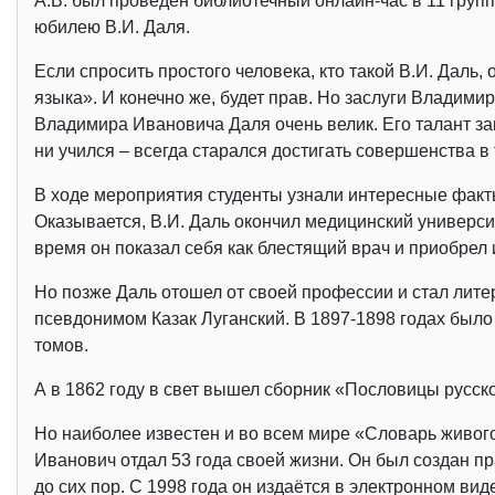
А.В. был проведен библиотечный онлайн-час в 11 гру
юбилею В.И. Даля.
Если спросить простого человека, кто такой В.И. Даль,
языка». И конечно же, будет прав. Но заслуги Владим
Владимира Ивановича Даля очень велик. Его талант за
ни учился – всегда старался достигать совершенства в
В ходе мероприятия студенты узнали интересные факт
Оказывается, В.И. Даль окончил медицинский универси
время он показал себя как блестящий врач и приобрел 
Но позже Даль отошел от своей профессии и стал литер
псевдонимом Казак Луганский. В 1897-1898 годах было
томов.
А в 1862 году в свет вышел сборник «Пословицы русско
Но наиболее известен и во всем мире «Словарь живого
Иванович отдал 53 года своей жизни. Он был создан пр
до сих пор. С 1998 года он издаётся в электронном вид