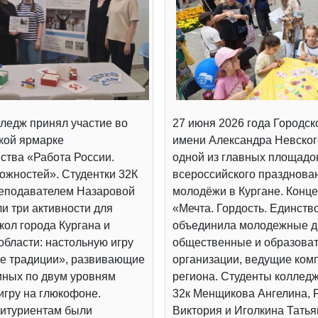
ледж принял участие во
27 июня 2026 года Городск
кой ярмарке
имени Александра Невског
ства «Работа России.
одной из главных площадо
ожностей». Студентки 32К
всероссийского празднова
реподавателем Назаровой
молодёжи в Кургане. Конц
и три активности для
«Мечта. Гордость. Единств
ол города Кургана и
объединила молодежные д
области: настольную игру
общественные и образова
е традиции», развивающие
организации, ведущие ком
иных по двум уровням
региона. Студенты коллед
игру на глюкофоне.
32к Менщикова Ангелина, 
итуриентам были
Виктория и Иголкина Татья