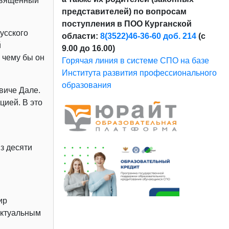
освященный
представителей) по вопросам
поступления в ПОО Курганской
русского
области:
8(3522)46-36-60 доб. 214
(с
й
9.00 до 16.00)
 чему бы он
Горячая линия в системе СПО на базе
Института развития профессионального
образования
виче Дале.
цией. В это
з десяти
ир
 актуальным