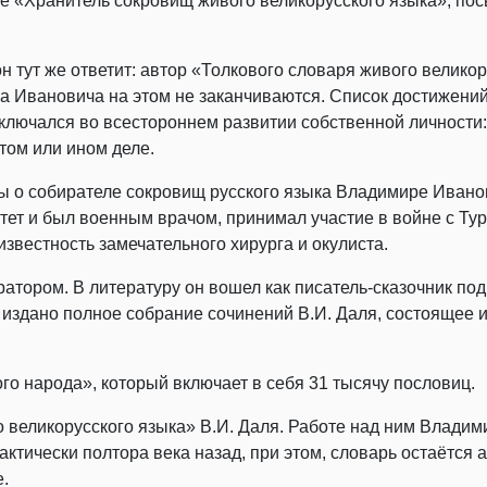
ппе «Хранитель сокровищ живого великорусского языка», п
 он тут же ответит: автор «Толкового словаря живого велико
ира Ивановича на этом не заканчиваются. Список достижени
ключался во всестороннем развитии собственной личности:
 том или ином деле.
ы о собирателе сокровищ русского языка Владимире Ивано
тет и был военным врачом, принимал участие в войне с Тур
известность замечательного хирурга и окулиста.
атором. В литературу он вошел как писатель-сказочник под
 издано полное собрание сочинений В.И. Даля, состоящее и
го народа», который включает в себя 31 тысячу пословиц.
 великорусского языка» В.И. Даля. Работе над ним Владим
актически полтора века назад, при этом, словарь остаётся
е.