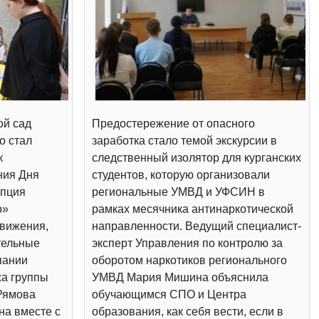
ой сад
Предостережение от опасного
о стал
заработка стало темой экскурсии в
к
следственный изолятор для курганских
ния Дня
студентов, которую организовали
епция
региональные УМВД и УФСИН в
о»
рамках месячника антинаркотической
вижения,
направленности. Ведущий специалист-
тельные
эксперт Управления по контролю за
пании
оборотом наркотиков регионального
жа группы
УМВД Мария Мишина объяснила
Рямова
обучающимся СПО и Центра
на вместе с
образования, как себя вести, если в