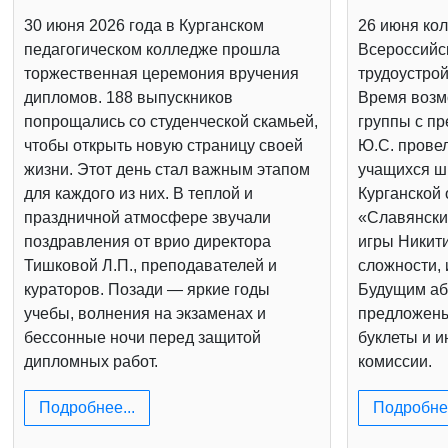
30 июня 2026 года в Курганском
26 июня кол
педагогическом колледже прошла
Всероссийс
торжественная церемония вручения
трудоустрой
дипломов. 188 выпускников
Время возм
попрощались со студенческой скамьей,
группы с п
чтобы открыть новую страницу своей
Ю.С. провел
жизни. Этот день стал важным этапом
учащихся шк
для каждого из них. В теплой и
Курганской 
праздничной атмосфере звучали
«Славянски
поздравления от врио директора
игры Никит
Тишковой Л.П., преподавателей и
сложности, 
кураторов. Позади — яркие годы
Будущим аб
учебы, волнения на экзаменах и
предложен
бессонные ночи перед защитой
буклеты и 
дипломных работ.
комиссии.
Подробнее...
Подробнее