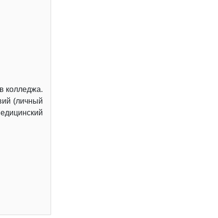
ив колледжа.
вий (личный
 медицинский