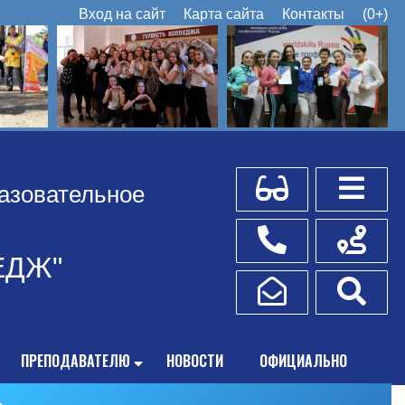
Вход на сайт
Карта сайта
Контакты
(0+)
Для слабовидящих
Боковое
азовательное
Телефоны
Схема пр
ЕДЖ"
Написать обращение
Поис
ПРЕПОДАВАТЕЛЮ
НОВОСТИ
ОФИЦИАЛЬНО