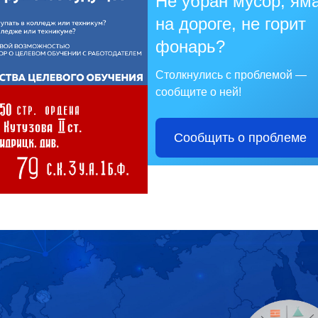
Не убран мусор, ям
на дороге, не горит
фонарь?
Столкнулись с проблемой —
сообщите о ней!
Сообщить о проблеме