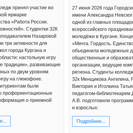
ледж принял участие во
27 июня 2026 года Городск
кой ярмарке
имени Александра Невског
ства «Работа России.
одной из главных площадо
ожностей». Студентки 32К
всероссийского празднова
реподавателем Назаровой
молодёжи в Кургане. Конц
и три активности для
«Мечта. Гордость. Единств
ол города Кургана и
объединила молодежные д
области: настольную игру
общественные и образова
е традиции», развивающие
организации, ведущие ком
иных по двум уровням
региона. Студенты коллед
игру на глюкофоне.
32к Менщикова Ангелина, 
итуриентам были
Виктория и Иголкина Татья
ы профориентационные
педагогом-библиотекарем
информация о приемной
А.В. подготовили программ
и взрослых:
...
Подробнее...