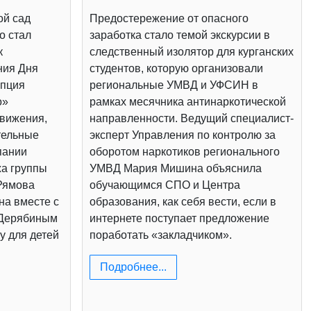
ой сад
Предостережение от опасного
о стал
заработка стало темой экскурсии в
к
следственный изолятор для курганских
ния Дня
студентов, которую организовали
епция
региональные УМВД и УФСИН в
о»
рамках месячника антинаркотической
вижения,
направленности. Ведущий специалист-
тельные
эксперт Управления по контролю за
пании
оборотом наркотиков регионального
жа группы
УМВД Мария Мишина объяснила
Рямова
обучающимся СПО и Центра
на вместе с
образования, как себя вести, если в
 Дерябиным
интернете поступает предложение
у для детей
поработать «закладчиком».
Подробнее...