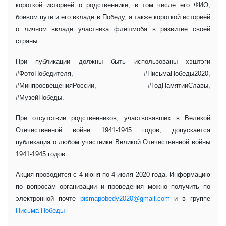
короткой историей о родственнике, в том числе его ФИО,
боевом пути и его вкладе в Победу, а также короткой историей
о личном вкладе участника флешмоба в развитие своей
страны.
При публикации должны быть использованы хэштэги
#ФотоПобедителя, #ПисьмаПобеды2020,
#МинпросвещенияРоссии, #ГодПамятииСлавы,
#МузейПобеды.
При отсутствии родственников, участвовавших в Великой
Отечественной войне 1941-1945 годов, допускается
публикация о любом участнике Великой Отечественной войны
1941-1945 годов.
Акция проводится с 4 июня по 4 июля 2020 года. Информацию
по вопросам организации и проведения можно получить по
электронной почте
pismapobedy2020@gmail.com
и в группе
Письма Победы