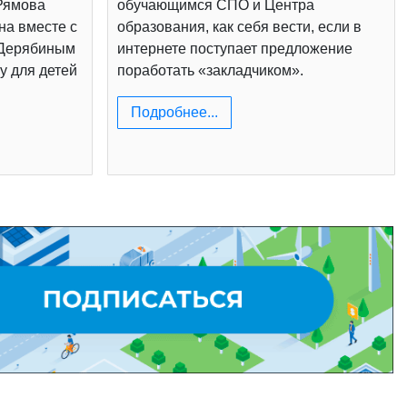
Рямова
обучающимся СПО и Центра
на вместе с
образования, как себя вести, если в
 Дерябиным
интернете поступает предложение
у для детей
поработать «закладчиком».
Подробнее...