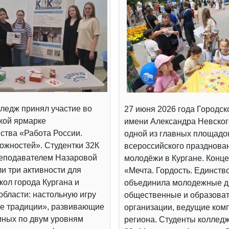
ледж принял участие во
27 июня 2026 года Городск
кой ярмарке
имени Александра Невског
ства «Работа России.
одной из главных площадо
ожностей». Студентки 32К
всероссийского празднова
реподавателем Назаровой
молодёжи в Кургане. Конц
и три активности для
«Мечта. Гордость. Единств
ол города Кургана и
объединила молодежные д
области: настольную игру
общественные и образова
е традиции», развивающие
организации, ведущие ком
иных по двум уровням
региона. Студенты коллед