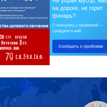
Не убран мусор, ям
на дороге, не горит
фонарь?
Столкнулись с проблемой —
сообщите о ней!
Сообщить о проблеме