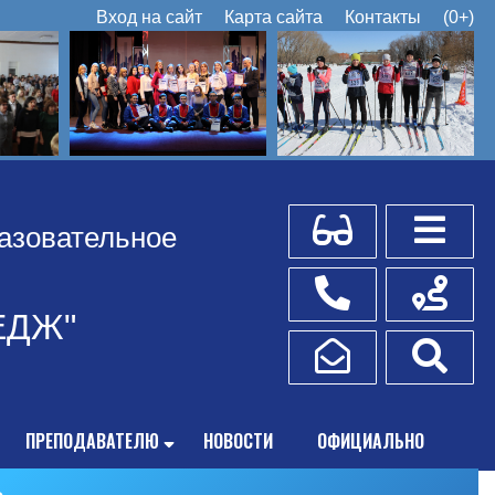
Вход на сайт
Карта сайта
Контакты
(0+)
Для слабовидящих
Боковое
азовательное
Телефоны
Схема пр
ЕДЖ"
Написать обращение
Поис
ПРЕПОДАВАТЕЛЮ
НОВОСТИ
ОФИЦИАЛЬНО