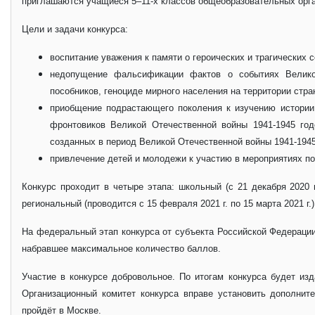
приглашаются учащиеся 5–11-х классов общеобразовательных орга
Цели и задачи конкурса:
воспитание уважения к памяти о героических и трагических 
недопущение фальсификации фактов о событиях Великой
пособников, геноциде мирного населения на территории стр
приобщение подрастающего поколения к изучению истории 
фронтовиков Великой Отечественной войны 1941-1945 год
созданных в период Великой Отечественной войны 1941-1945
привлечение детей и молодежи к участию в мероприятиях по
Конкурс проходит в четыре этапа: школьный (с 21 декабря 2020 г.
региональный (проводится с 15 февраля 2021 г. по 15 марта 2021 г.)
На федеральный этап конкурса от субъекта Российской Федерации
набравшее максимальное количество баллов.
Участие в конкурсе добровольное. По итогам конкурса будет и
Организационный комитет конкурса вправе установить дополни
пройдёт в Москве.