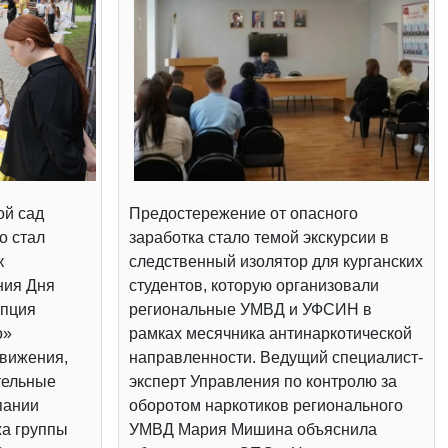
ой сад
Предостережение от опасного
о стал
заработка стало темой экскурсии в
к
следственный изолятор для курганских
ния Дня
студентов, которую организовали
епция
региональные УМВД и УФСИН в
о»
рамках месячника антинаркотической
вижения,
направленности. Ведущий специалист-
тельные
эксперт Управления по контролю за
пании
оборотом наркотиков регионального
жа группы
УМВД Мария Мишина объяснила