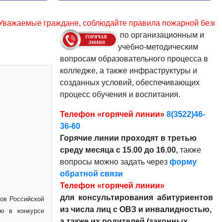
дайте правила пожарной безопасности в лесу, сохраним при
по организационным и
учебно-методическим
вопросам образовательного процесса в
колледже, а также инфраструктуры и
созданных условий, обеспечивающих
процесс обучения и воспитания.
Телефон «горячей линии»
8(3522)46-
36-60
Горячие линии проходят в третью
среду месяца с 15.00 до 16.00,
также
вопросы можно задать через
форму
обратной связи
Телефон «горячей линии»
для консультирования абитуриентов
тов Российской
из числа лиц с ОВЗ и инвалидностью,
ию в конкурсе
а также их родителей (законных