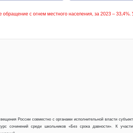
го населения, за 2023 – 33,4%. Уважаемые граждане, соблю
освещения России совместно с органами исполнительной власти субъек
курс сочинений среди школьников «Без срока давности». К участ