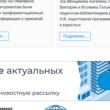
игру на глюкофоне.
32к Менщикова Ангелина, 
итуриентам были
Виктория и Иголкина Татья
ы профориентационные
педагогом-библиотекарем
информация о приемной
А.В. подготовили программ
и взрослых:
...
Подробнее...