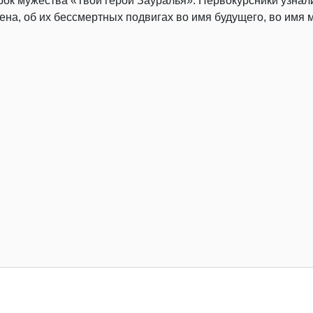
ок мужества «Твои герои Зауралья». Первокурсники узнал
на, об их бессмертных подвигах во имя будущего, во имя 