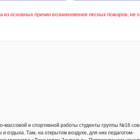
никновения лесных пожаров, не осторожное обращение с огн
но-массовой и спортивной работы студенты группы №16 со
и отдыха. Там, на открытом воздухе, для них педагогом-