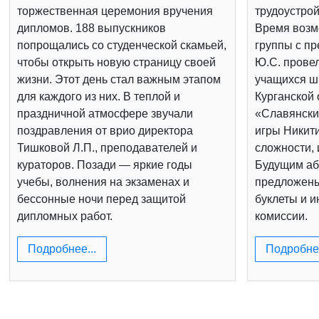
торжественная церемония вручения
трудоустрой
дипломов. 188 выпускников
Время возм
попрощались со студенческой скамьей,
группы с п
чтобы открыть новую страницу своей
Ю.С. провел
жизни. Этот день стал важным этапом
учащихся шк
для каждого из них. В теплой и
Курганской 
праздничной атмосфере звучали
«Славянски
поздравления от врио директора
игры Никит
Тишковой Л.П., преподавателей и
сложности, 
кураторов. Позади — яркие годы
Будущим аб
учебы, волнения на экзаменах и
предложен
бессонные ночи перед защитой
буклеты и 
дипломных работ.
комиссии.
Подробнее...
Подробнее