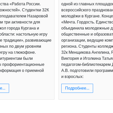
ства «Работа России.
одной из главных площадо
ожностей». Студентки 32К
всероссийского празднова
реподавателем Назаровой
молодёжи в Кургане. Конц
и три активности для
«Мечта. Гордость. Единств
ол города Кургана и
объединила молодежные д
области: настольную игру
общественные и образова
е традиции», развивающие
организации, ведущие ком
иных по двум уровням
региона. Студенты коллед
игру на глюкофоне.
32к Менщикова Ангелина, 
итуриентам были
Виктория и Иголкина Татья
ы профориентационные
педагогом-библиотекарем
информация о приемной
А.В. подготовили программ
и взрослых:
...
Подробнее...