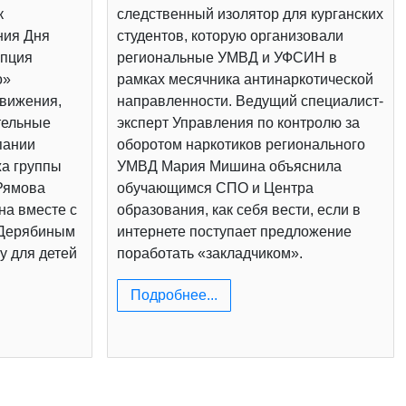
к
следственный изолятор для курганских
ния Дня
студентов, которую организовали
епция
региональные УМВД и УФСИН в
о»
рамках месячника антинаркотической
вижения,
направленности. Ведущий специалист-
тельные
эксперт Управления по контролю за
пании
оборотом наркотиков регионального
жа группы
УМВД Мария Мишина объяснила
Рямова
обучающимся СПО и Центра
на вместе с
образования, как себя вести, если в
 Дерябиным
интернете поступает предложение
у для детей
поработать «закладчиком».
Подробнее...