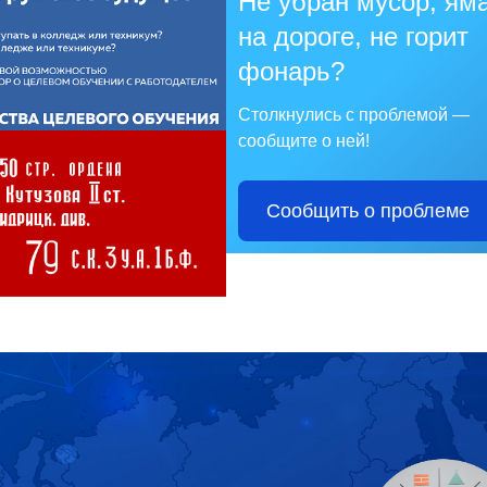
Не убран мусор, ям
на дороге, не горит
фонарь?
Столкнулись с проблемой —
сообщите о ней!
Сообщить о проблеме