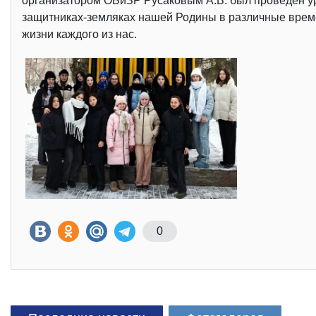
организатором ОБиЗР Русаковым А.В. был проведен ур
защитниках-земляках нашей Родины в различные време
жизни каждого из нас.
0