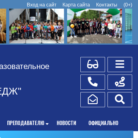
Вход на сайт
Карта сайта
Контакты
(0+)
Для слабовидящих
Боковое
азовательное
Телефоны
Схема пр
ЕДЖ"
Написать обращение
Поис
ПРЕПОДАВАТЕЛЮ
НОВОСТИ
ОФИЦИАЛЬНО