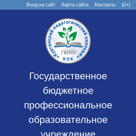
Вход на сайт
Карта сайта
Контакты
(0+)
Государственное
бюджетное
профессиональное
образовательное
учреждение