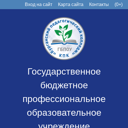
Вход на сайт
Карта сайта
Контакты
(0+)
Государственное
бюджетное
профессиональное
образовательное
учреждение