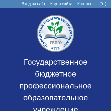
Вход на сайт
Карта сайта
Контакты
(0+)
Государственное
бюджетное
профессиональное
образовательное
учреждение