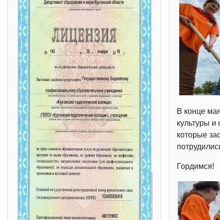
В конце ма
культуры и 
которые зас
потрудились
Гордимся!