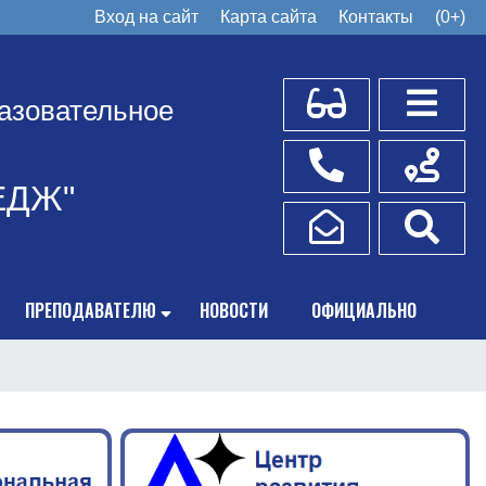
Вход на сайт
Карта сайта
Контакты
(0+)
Для слабовидящих
Боковое
азовательное
Телефоны
Схема пр
ЕДЖ"
Написать обращение
Поис
ПРЕПОДАВАТЕЛЮ
НОВОСТИ
ОФИЦИАЛЬНО