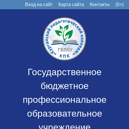
Вход на сайт
Карта сайта
Контакты
(0+)
Государственное
бюджетное
профессиональное
образовательное
учреждение