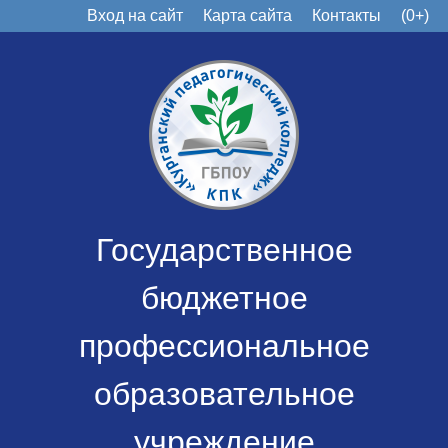
Вход на сайт
Карта сайта
Контакты
(0+)
Государственное
бюджетное
профессиональное
образовательное
учреждение