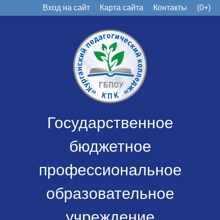
Вход на сайт
Карта сайта
Контакты
(0+)
Государственное
бюджетное
профессиональное
образовательное
учреждение