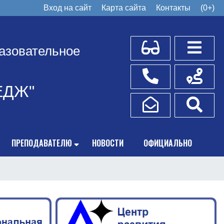
Вход на сайт
Карта сайта
Контакты
(0+)
Для слабовидящих
Боковое
азовательное
Телефоны
Схема пр
ЕДЖ"
Написать обращение
Поис
ПРЕПОДАВАТЕЛЮ
НОВОСТИ
ОФИЦИАЛЬНО