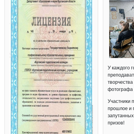
У каждого г
преподават
творчества
фотографа 
Участники п
прошлое и 
запутанных
призов!