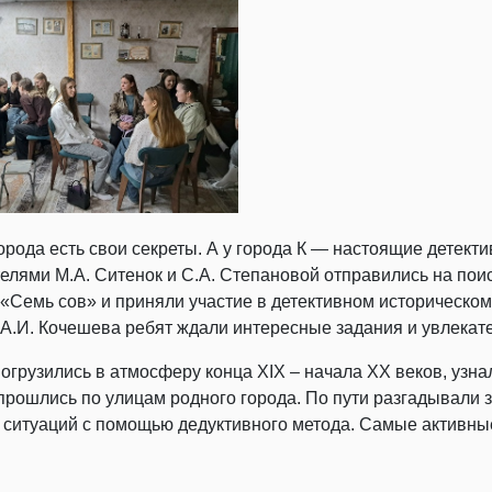
орода есть свои секреты. А у города К — настоящие детекти
елями М.А. Ситенок и С.А. Степановой отправились на поис
 «Семь сов» и приняли участие в детективном историческом
А.И. Кочешева ребят ждали интересные задания и увлекат
огрузились в атмосферу конца XIX – начала XX веков, узна
прошлись по улицам родного города. По пути разгадывали з
 ситуаций с помощью дедуктивного метода. Самые активны