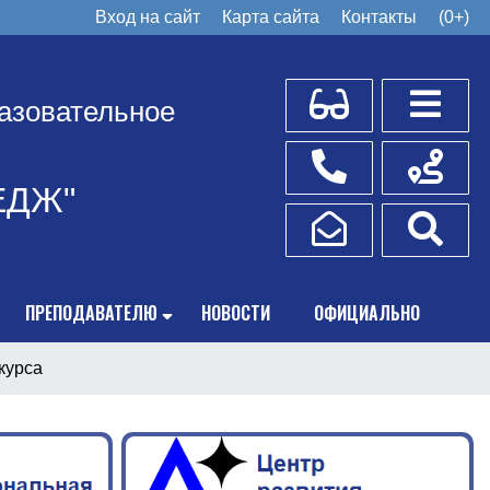
Вход на сайт
Карта сайта
Контакты
(0+)
Для слабовидящих
Боковое
азовательное
Телефоны
Схема пр
ЕДЖ"
Написать обращение
Поис
ПРЕПОДАВАТЕЛЮ
НОВОСТИ
ОФИЦИАЛЬНО
курса