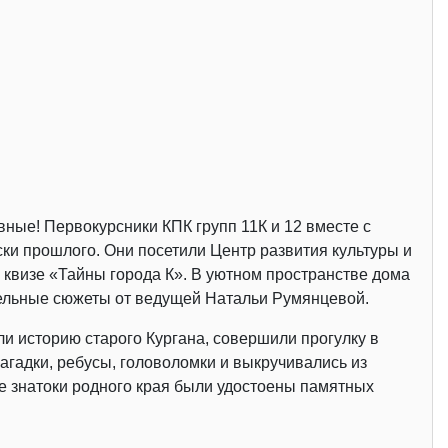
вные! Первокурсники КПК групп 11К и 12 вместе с
ки прошлого. Они посетили Центр развития культуры и
 квизе «Тайны города К». В уютном пространстве дома
ельные сюжеты от ведущей Натальи Румянцевой.
ли историю старого Кургана, совершили прогулку в
агадки, ребусы, головоломки и выкручивались из
е знатоки родного края были удостоены памятных