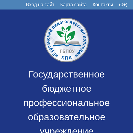
Вход на сайт
Карта сайта
Контакты
(0+)
Государственное
бюджетное
профессиональное
образовательное
учреждение