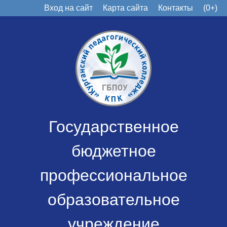
Вход на сайт
Карта сайта
Контакты
(0+)
Государственное
бюджетное
профессиональное
образовательное
учреждение