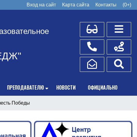
Вход на сайт
Карта сайта
Контакты
(0+)
Для слабовидящих
Боковое
азовательное
Телефоны
Схема пр
ЕДЖ"
Написать обращение
Поис
ПРЕПОДАВАТЕЛЮ
НОВОСТИ
ОФИЦИАЛЬНО
честь Победы