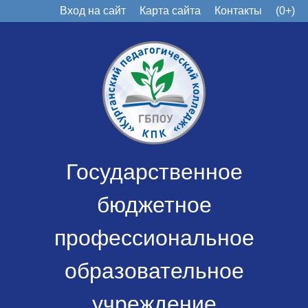
Вход на сайт
Карта сайта
Контакты
(0+)
Государственное
бюджетное
профессиональное
образовательное
учреждение