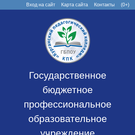
Вход на сайт
Карта сайта
Контакты
(0+)
Государственное
бюджетное
профессиональное
образовательное
учреждение