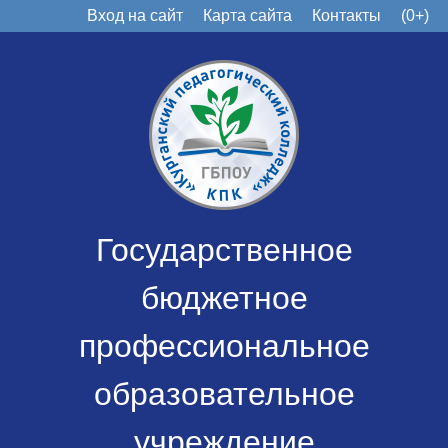
Вход на сайт
Карта сайта
Контакты
(0+)
Государственное
бюджетное
профессиональное
образовательное
учреждение