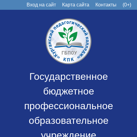
Вход на сайт
Карта сайта
Контакты
(0+)
Государственное
бюджетное
профессиональное
образовательное
учреждение