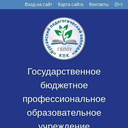
Вход на сайт
Карта сайта
Контакты
(0+)
Государственное
бюджетное
профессиональное
образовательное
учреждение