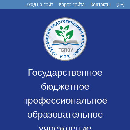
Вход на сайт
Карта сайта
Контакты
(0+)
Государственное
бюджетное
профессиональное
образовательное
учреждение