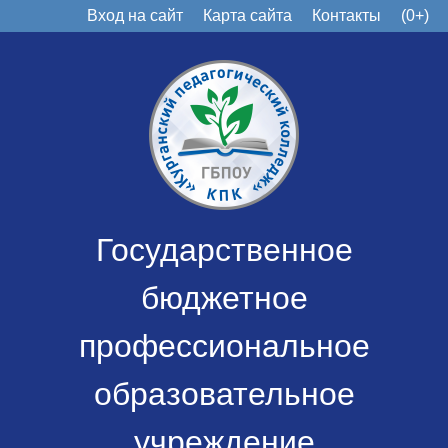
Вход на сайт
Карта сайта
Контакты
(0+)
Государственное
бюджетное
профессиональное
образовательное
учреждение