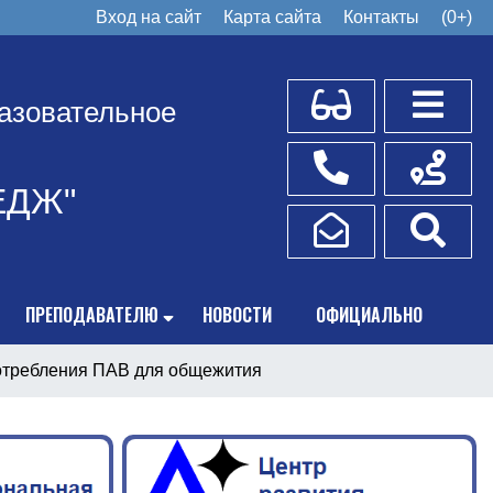
Вход на сайт
Карта сайта
Контакты
(0+)
Для слабовидящих
Боковое
азовательное
Телефоны
Схема пр
ЕДЖ"
Написать обращение
Поис
ПРЕПОДАВАТЕЛЮ
НОВОСТИ
ОФИЦИАЛЬНО
отребления ПАВ для общежития