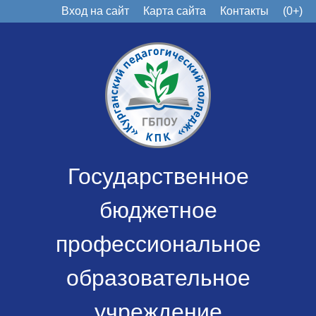
Вход на сайт
Карта сайта
Контакты
(0+)
Государственное
бюджетное
профессиональное
образовательное
учреждение