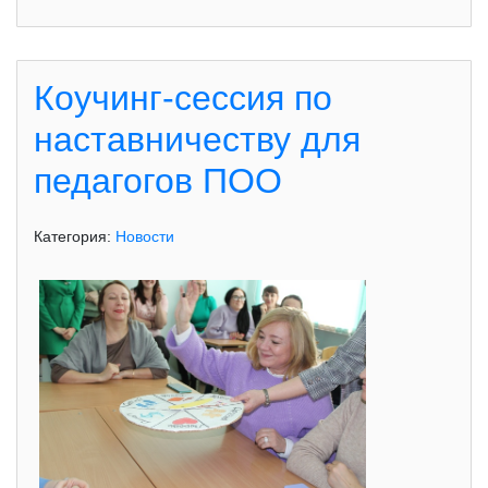
Коучинг-сессия по
наставничеству для
педагогов ПОО
Категория:
Новости