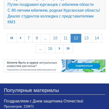
Путин поздравил курганцев с юбилеем области
С 80-летним юбилеем, родная Курганская область!
Диалог студентов колледжа с представителями
КМЗ
7
8
...
10
11
12
13
14
...
16
Популярные материалы
Поздравляем с Днем защитника Отечества!
Просмотров: 219471