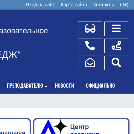
Вход на сайт
Карта сайта
Контакты
(0+)
Для слабовидящих
Боковое
азовательное
Телефоны
Схема пр
ЕДЖ"
Написать обращение
Поис
ПРЕПОДАВАТЕЛЮ
НОВОСТИ
ОФИЦИАЛЬНО