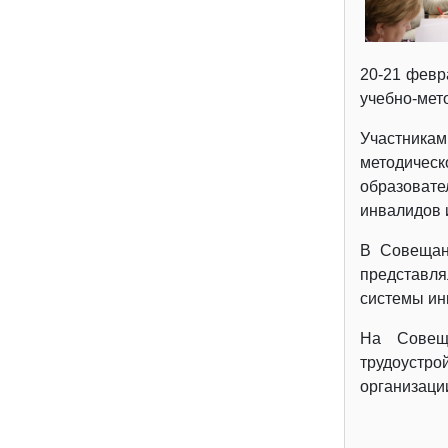
20-21 февр
учебно-мет
Участникам
методичес
образовате
инвалидов 
В Совещан
представля
системы ин
На Совеща
трудоустро
организаци