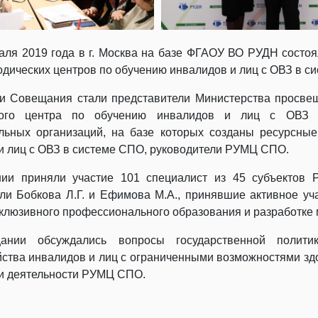
аля 2019 года в г. Москва на базе ФГАОУ ВО РУДН состо
одических центров по обучению инвалидов и лиц с ОВЗ в с
и Совещания стали представители Министерства просве
кого центра по обучению инвалидов и лиц с ОВЗ 
льных организаций, на базе которых созданы ресурсны
и лиц с ОВЗ в системе СПО, руководители РУМЦ СПО.
ии приняли участие 101 специалист из 45 субъектов Р
ли Бобкова Л.Г. и Ефимова М.А., принявшие активное 
клюзивного профессионального образования и разработке
нии обсуждались вопросы государственной полити
йства инвалидов и лиц с ограниченными возможностями зд
и деятельности РУМЦ СПО.