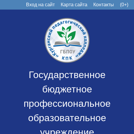
Вход на сайт
Карта сайта
Контакты
(0+)
Государственное
бюджетное
профессиональное
образовательное
учреждение