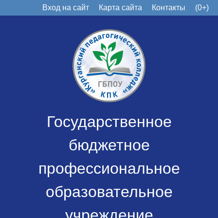
Вход на сайт
Карта сайта
Контакты
(0+)
Государственное
бюджетное
профессиональное
образовательное
учреждение