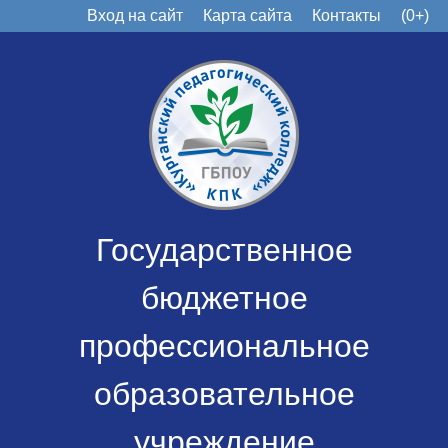
Вход на сайт
Карта сайта
Контакты
(0+)
Государственное
бюджетное
профессиональное
образовательное
учреждение