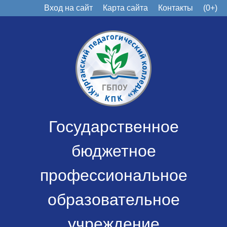
Вход на сайт
Карта сайта
Контакты
(0+)
Государственное
бюджетное
профессиональное
образовательное
учреждение