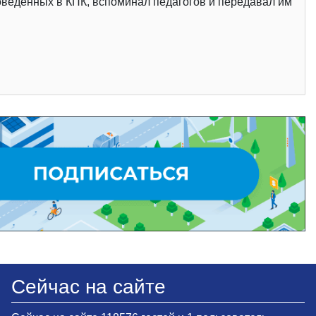
роведенных в КПК, вспоминал педагогов и передавал им
Сейчас на сайте