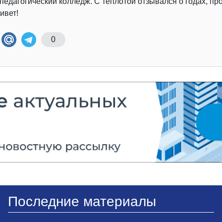
 педагогический колледж. С теплотой отзывался о годах, п
ивет!
0
Последние материалы