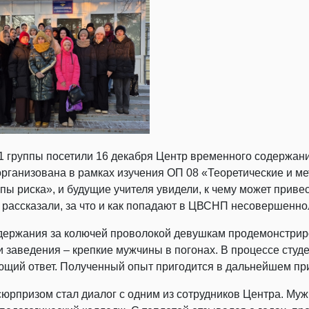
1 группы посетили 16 декабря Центр временного содержани
организована в рамках изучения ОП 08 «Теоретические и м
пы риска», и будущие учителя увидели, к чему может приве
 рассказали, за что и как попадают в ЦВСНП несовершенно
держания за колючей проволокой девушкам продемонстриро
и заведения – крепкие мужчины в погонах. В процессе студ
щий ответ. Полученный опыт пригодится в дальнейшем при р
рпризом стал диалог с одним из сотрудников Центра. Мужчи