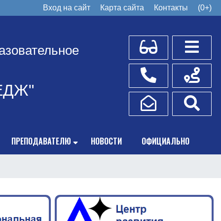
Вход на сайт
Карта сайта
Контакты
(0+)
Для слабовидящих
Боковое
азовательное
Телефоны
Схема пр
ЕДЖ"
Написать обращение
Поис
ПРЕПОДАВАТЕЛЮ
НОВОСТИ
ОФИЦИАЛЬНО