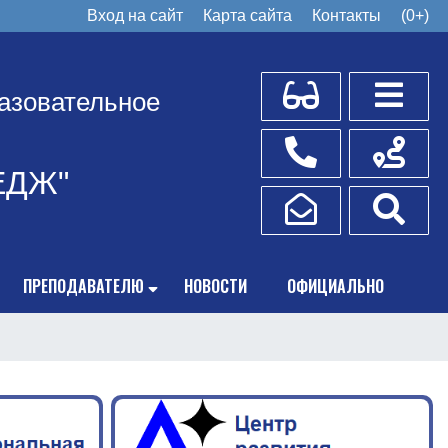
Вход на сайт
Карта сайта
Контакты
(0+)
Для слабовидящих
Боковое
азовательное
Телефоны
Схема пр
ЕДЖ"
Написать обращение
Поис
ПРЕПОДАВАТЕЛЮ
НОВОСТИ
ОФИЦИАЛЬНО