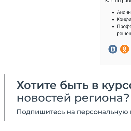
Как это раб
Анони
Конфи
Профе
решен