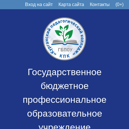
Вход на сайт
Карта сайта
Контакты
(0+)
Государственное
бюджетное
профессиональное
образовательное
учреждение