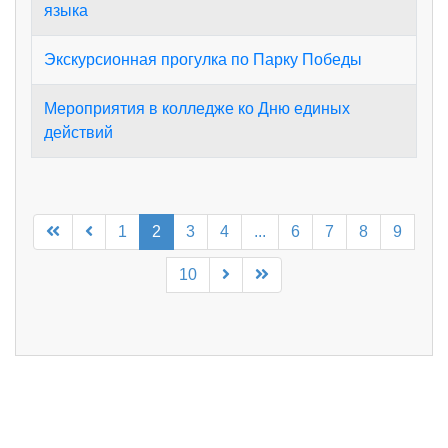
языка
Экскурсионная прогулка по Парку Победы
Мероприятия в колледже ко Дню единых
действий
1
2
3
4
...
6
7
8
9
10