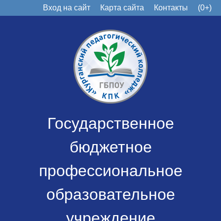
Вход на сайт
Карта сайта
Контакты
(0+)
Государственное
бюджетное
профессиональное
образовательное
учреждение