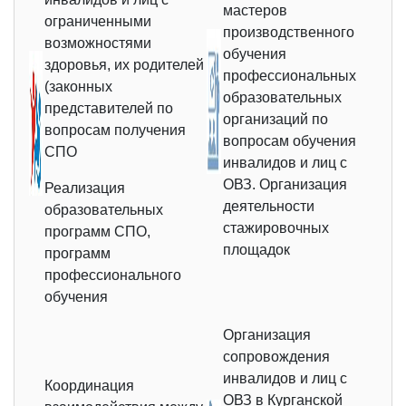
мастеров
ограниченными
производственного
возможностями
обучения
здоровья, их родителей
профессиональных
(законных
образовательных
представителей по
организаций по
вопросам получения
вопросам обучения
СПО
инвалидов и лиц с
ОВЗ. Организация
Реализация
деятельности
образовательных
стажировочных
программ СПО,
площадок
программ
профессионального
обучения
Организация
сопровождения
инвалидов и лиц с
Координация
ОВЗ в Курганской