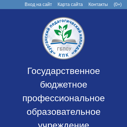
Вход на сайт
Карта сайта
Контакты
(0+)
Государственное
бюджетное
профессиональное
образовательное
учреждение