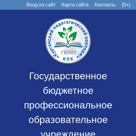
Вход на сайт
Карта сайта
Контакты
(0+)
Государственное
бюджетное
профессиональное
образовательное
учреждение