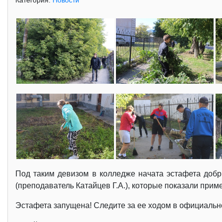
Категория:
Новости
Под таким девизом в колледже начата эстафета добры
(преподаватель Катайцев Г.А.), которые показали прим
Эстафета запущена! Следите за ее ходом в официаль