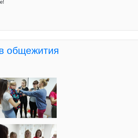
е!
ов общежития