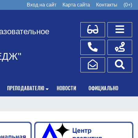
Вход на сайт
Карта сайта
Контакты
(0+)
Для слабовидящих
Боковое
азовательное
Телефоны
Схема пр
ЕДЖ"
Написать обращение
Поис
ПРЕПОДАВАТЕЛЮ
НОВОСТИ
ОФИЦИАЛЬНО