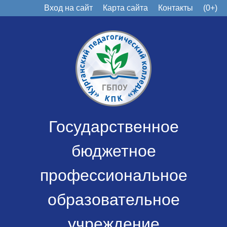
Вход на сайт
Карта сайта
Контакты
(0+)
Государственное
бюджетное
профессиональное
образовательное
учреждение