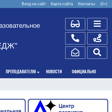
Вход на сайт
Карта сайта
Контакты
(0+)
Для слабовидящих
Боковое
азовательное
Телефоны
Схема пр
ЕДЖ"
Написать обращение
Поис
ПРЕПОДАВАТЕЛЮ
НОВОСТИ
ОФИЦИАЛЬНО